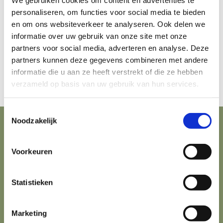
personaliseren, om functies voor social media te bieden
en om ons websiteverkeer te analyseren. Ook delen we
Geen Resultaten
informatie over uw gebruik van onze site met onze
Gevonden
partners voor social media, adverteren en analyse. Deze
partners kunnen deze gegevens combineren met andere
De pagina die u zocht kon niet gevonden
informatie die u aan ze heeft verstrekt of die ze hebben
worden. Probeer uw zoekopdracht te verfijnen
verzameld op basis van uw gebruik van hun services.
of gebruik de bovenstaande navigatie om deze
post te vinden.
Toestemmingsselectie
Noodzakelijk
Only-Human
Psychotherapie
Voorkeuren
drs. L. Zuijkerbuijk
GZ-Psycholoog
Statistieken
Welborg 13
4881 CZ Zundert
Marketing