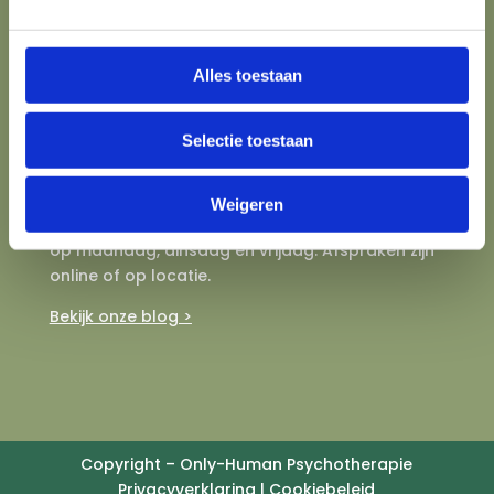
AGB register: 94068783
KVK: 95302913
BIG: 19930568925
Alles toestaan
Contact
Selectie toestaan
E:
info@only-human.nl
M:
06 58 96 14 36
Weigeren
Op dit moment is onze praktijk enkel geopend
op maandag, dinsdag en vrijdag. Afspraken zijn
online of op locatie.
Bekijk onze blog >
Copyright – Only-Human Psychotherapie
Privacyverklaring
|
Cookiebeleid